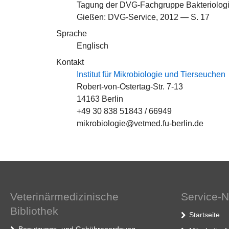
Tagung der DVG-Fachgruppe Bakteriolog
Gießen: DVG-Service, 2012 — S. 17
Sprache
Englisch
Kontakt
Institut für Mikrobiologie und Tierseuchen
Robert-von-Ostertag-Str. 7-13
14163 Berlin
+49 30 838 51843 / 66949
mikrobiologie@vetmed.fu-berlin.de
Veterinärmedizinische
Service-N
Bibliothek
Startseite