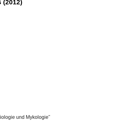
s
(2012)
ologie und Mykologie"