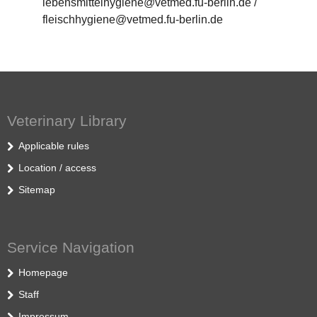
lebensmittelhygiene@vetmed.fu-berlin.de /
fleischhygiene@vetmed.fu-berlin.de
Veterinary Library
Applicable rules
Location / access
Sitemap
Service Navigation
Homepage
Staff
Impressum