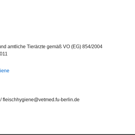
 und amtliche Tierärzte gemäß VO (EG) 854/2004
2011
giene
/ fleischhygiene@vetmed.fu-berlin.de