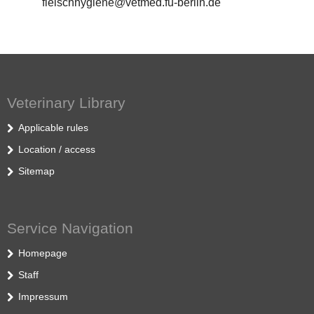
fleischhygiene@vetmed.fu-berlin.de
Veterinary Library
Applicable rules
Location / access
Sitemap
Service Navigation
Homepage
Staff
Impressum