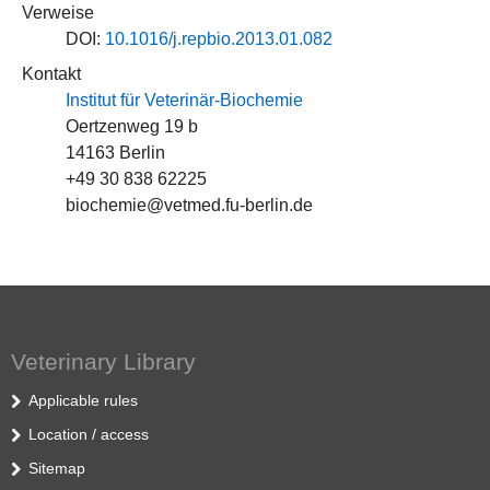
Verweise
DOI:
10.1016/j.repbio.2013.01.082
Kontakt
Institut für Veterinär-Biochemie
Oertzenweg 19 b
14163 Berlin
+49 30 838 62225
biochemie@vetmed.fu-berlin.de
Veterinary Library
Applicable rules
Location / access
Sitemap