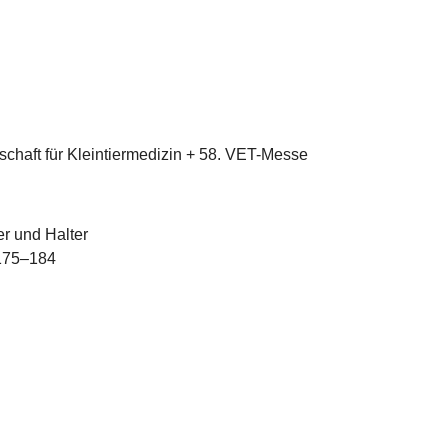
chaft für Kleintiermedizin + 58. VET-Messe
er und Halter
175–184