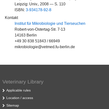
Leipzig: Univ., 2008 — S. 110
ISBN:
3-934178-92-8
Kontakt
Institut für Mikrobiologie und Tierseuchen
Robert-von-Ostertag-Str. 7-13
14163 Berlin
+49 30 838 51843 / 66949
mikrobiologie@vetmed.fu-berlin.de
Veterinary Library
Applicable rules
Location / access
Sitemap