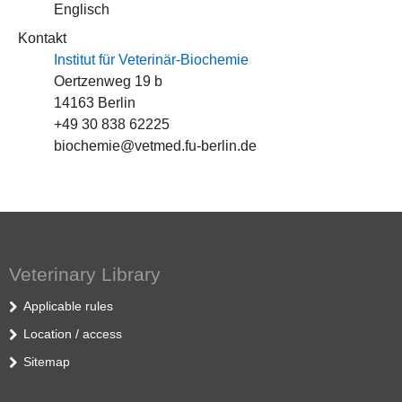
Englisch
Kontakt
Institut für Veterinär-Biochemie
Oertzenweg 19 b
14163 Berlin
+49 30 838 62225
biochemie@vetmed.fu-berlin.de
Veterinary Library
Applicable rules
Location / access
Sitemap