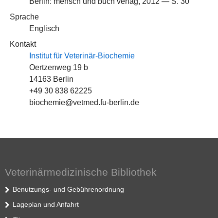
Berlin: mensch und buch verlag, 2012 — S. 30
Sprache
Englisch
Kontakt
Institut für Veterinär-Biochemie
Oertzenweg 19 b
14163 Berlin
+49 30 838 62225
biochemie@vetmed.fu-berlin.de
Veterinärmedizinische Bibliothek
Benutzungs- und Gebührenordnung
Lageplan und Anfahrt