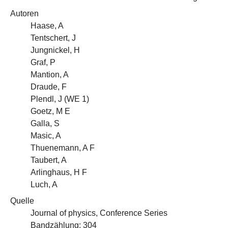
Autoren
Haase, A
Tentschert, J
Jungnickel, H
Graf, P
Mantion, A
Draude, F
Plendl, J (
WE 1
)
Goetz, M E
Galla, S
Masic, A
Thuenemann, A F
Taubert, A
Arlinghaus, H F
Luch, A
Quelle
Journal of physics, Conference Series
Bandzählung: 304